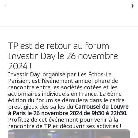
Insurance
Smartshoring
Media
Work-from-home solution
Retail and e-commerce
TP est de retour au forum
Technology
Investir Day le 26 novembre
Travel, hospitality, and cargo
2024 !
Investir Day, organisé par Les Échos-Le
Parisien, est l’événement annuel phare de
rencontre entre les sociétés cotées et les
actionnaires individuels en France. La 6ème
édition du forum se déroulera dans le cadre
prestigieux des salles du
Carrousel du Louvre
à Paris le 26 novembre 2024 de 9h30 à 22h30.
Profitez de cet événement pour venir à la
rencontre de TP et découvrir ses activités !